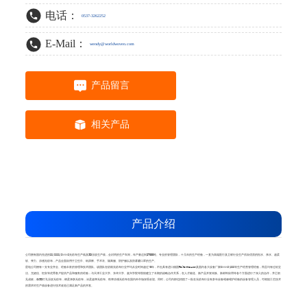
电话：
0537-3262252
E-Mail：
wendy@worldwoven.com
产品留言
相关产品
产品介绍
公司拥有国内先进的SS/SSSS/SMMS无纺布生产线及3D压纹生产线，全封闭的生产车间，年产量达到27000吨。专业的管理团队，十几年的生产经验，一直为高端医疗及卫材行业生产供应优质的拒水、亲水、超柔
软、弹力、凉感无纺布，产品全面应用于卫生巾、纸尿裤、手术衣、隔离服、防护服以及防雾霾口罩的生产。
星地公司拥有一支专业齐全、经验丰富的管理和技术团队。该团队在纺熔无纺布行业平均从业时间超过10年，不但具有进口德国Reifenhauser及国内各大设备厂家SMMS\SSS等生产经营管理经验，而且均有过给宝
洁、尤妮佳、恒安等优秀客户提供产品和服务的经验；与天津工业大学、东华大学、嘉兴学院等院校建立了长期的战略合作关系，在人才输送、新产品开发转换、新材料应用等各个方面进行了深入的合作，并已初
见成效，像3D打孔压纹无纺布，棉柔亲肤无纺布，冰柔超弹无纺布、助弹凉感无纺布在国内外市场深受欢迎。同时，公司内部也招揽了一批在无纺布行业有多年设备维修维护经验的设备管理人员，可根据工艺技术
的需求对生产线设备进行技术改造已满足新产品的开发。